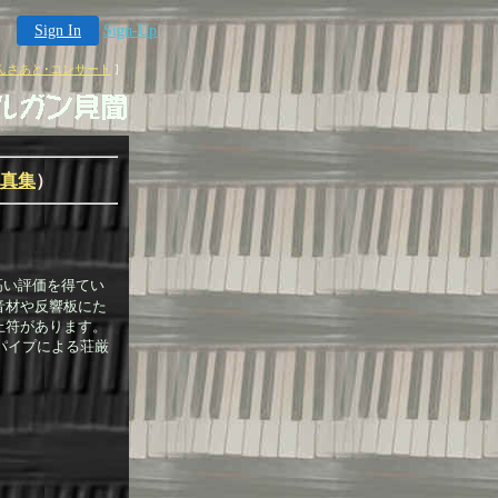
Sign In
Sign-Up
んさあと･コンサート
]
真集
）
高い評価を得てい
音材や反響板にた
止符があります。
パイプによる荘厳