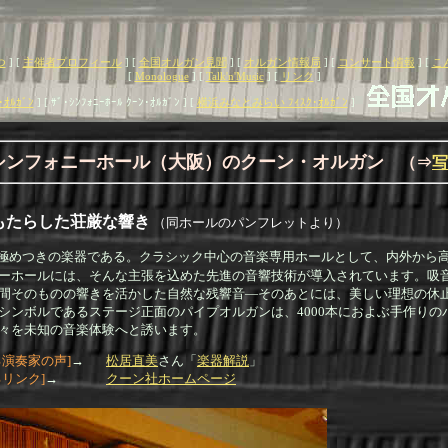
つ
]
[
主催者プロフィール
]
[
全国オルガン見聞
]
[
オルガン情報局
]
[
コンサート情報
]
[
こ
[
Monologue
]
[
Talk'n'Music
]
[
リンク
]
ｵﾙｶﾞﾝ
]
[ ｻﾞ･ｼﾝﾌｫﾆｰﾎｰﾙ ｸｰﾝ･ｵﾙｶﾞﾝ ]
[
横浜みなとみらい ﾌｨｽｸ･ｵﾙｶﾞﾝ
]
シンフォニーホール（大阪）のクーン・オルガン
（⇒
写
もたらした荘厳な響き
（同ホールのパンフレットより）
極めつきの楽器である。クラシック中心の音楽専用ホールとして、内外から
ーホールには、そんな主張を込めた先進の音響技術が導入されています。吸
間そのものの響きを活かした自然な残響音―そのあとには、美しい理想の休
シンボルであるステージ正面のパイプオルガンは、4000本におよぶ手作りの
々を未知の音楽体験へと誘います。
る演奏家の声]
→
松居直美
さん「
楽器解説
」
リンク]
→
クーン社ホームページ