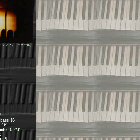
・シンフォニーホール）
1
bass 16'
 16'
te 10 2/3'
'
n 8'