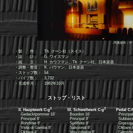
（写真提供：ザ
・製 作：
Th. クーン社（スイス）
・設 計：
G. ワイズマン
・組 立：
H. カウフマン、Th. クーン社、日本楽器
・調整・整音：
K. バウマン、日本楽器
・ストップ数：
54
・パイプ数：
3,732
・完成年月：
1982年10月
ストップ・リスト
3
3
II. Hauptwerk C-g
III. Schwellwerk C-g
Pedal C-f
Gedacktpommer 16'
Bourdon 16'
Prinzipal
Prinzipal 8'
Prinzipal 8'
Subbass
Rohrflöte 8'
Spillflöte 8'
Grossquin
Viola di Gamba 8'
Salicional 8'
Oktave 8
Oktave 4'
Voix céleste 8'
Gemshor