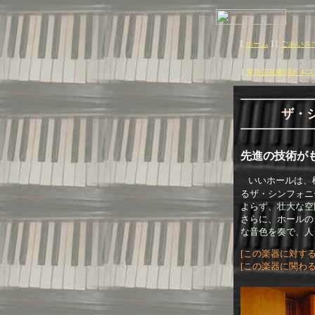
[
ホーム
]
[
ごあいさ
[
東京芸術劇場ｶﾞﾙﾆｴ･
ザ・
先進の技術が
いいホールは、
るザ・シンフォニ
よらず、壮大な空
さらに、ホールの
な音色を奏で、人
[この楽器に対す
[この楽器に関わる