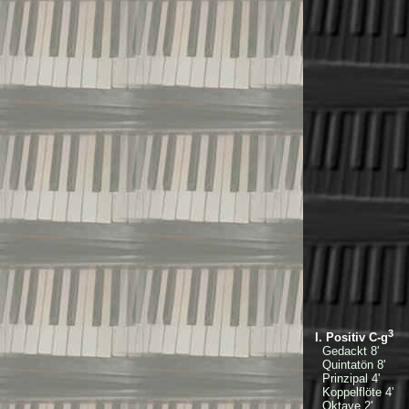
3
I. Positiv C-g
Gedackt 8'
Quintatön 8'
Prinzipal 4'
Koppelflöte 4'
Oktave 2'